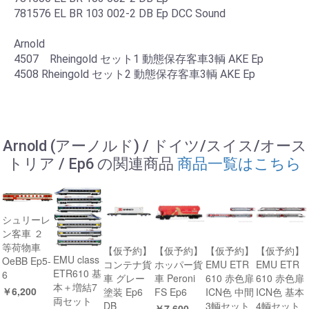
781576 EL BR 103 002-2 DB Ep DCC Sound
Arnold
4507 Rheingold セット1 動態保存客車3輌 AKE Ep
4508 Rheingold セット2 動態保存客車3輌 AKE Ep
Arnold (アーノルド) / ドイツ/スイス/オース
トリア / Ep6 の関連商品
商品一覧はこちら
シュリーレ
ン客車 ２
等荷物車
【仮予約】
【仮予約】
【仮予約】
【仮予約】
EMU class
OeBB Ep5-
コンテナ貨
ホッパー貨
EMU ETR
EMU ETR
ETR610 基
6
車 グレー
車 Peroni
610 赤色扉
610 赤色扉
本＋増結7
￥6,200
塗装 Ep6
FS Ep6
ICN色 中間
ICN色 基本
両セット
DB
3輌セット
4輌セット
￥7,600