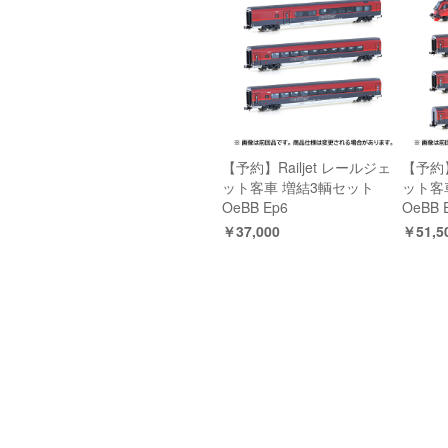
【予約】Railjet レールジェ
【予約】
ット客車 増結3輌セット
ット客
OeBB Ep6
OeBB 
￥37,000
￥51,5