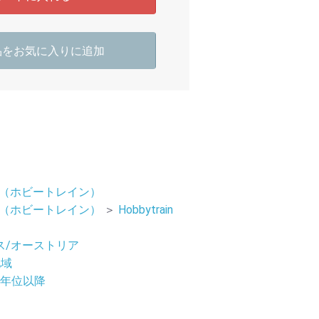
品をお気に入りに追加
rain（ホビートレイン）
rain（ホビートレイン）
＞
Hobbytrain
ス/オーストリア
地域
07年位以降