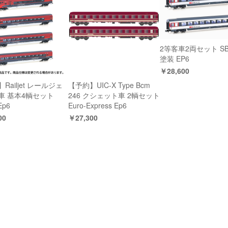
2等客車2両セット SBB
塗装 EP6
￥28,600
Railjet レールジェ
【予約】UIC-X Type Bcm
車 基本4輌セット
246 クシェット車 2輌セット
Ep6
Euro-Express Ep6
00
￥27,300