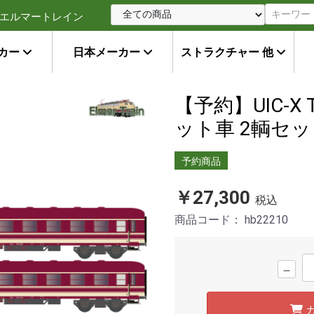
エルマートレイン
カー
日本メーカー
ストラクチャー 他
【予約】UIC-X T
ット車 2輌セット E
予約商品
￥27,300
税込
商品コード：
hb22210
－