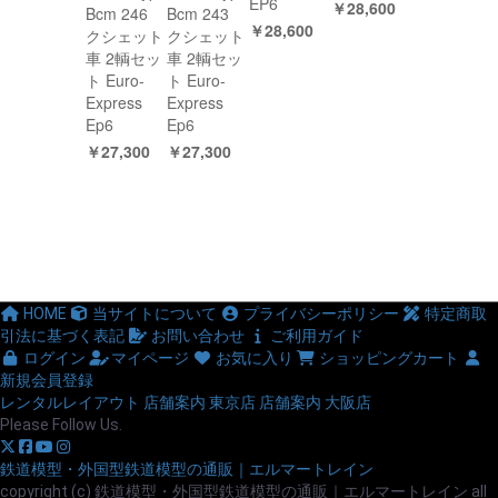
EP6
￥28,600
Bcm 246
Bcm 243
￥28,600
クシェット
クシェット
車 2輌セッ
車 2輌セッ
ト Euro-
ト Euro-
Express
Express
Ep6
Ep6
￥27,300
￥27,300
HOME
当サイトについて
プライバシーポリシー
特定商取
引法に基づく表記
お問い合わせ
ご利用ガイド
ログイン
マイページ
お気に入り
ショッピングカート
新規会員登録
レンタルレイアウト
店舗案内 東京店
店舗案内 大阪店
Please Follow Us.
鉄道模型・外国型鉄道模型の通販｜エルマートレイン
copyright (c) 鉄道模型・外国型鉄道模型の通販｜エルマートレイン all