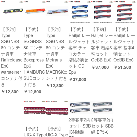
【予約】
【予約】
【予約】
【予約】
【予約】
【予約】
Type
Type
Type
Railjet レー
Railjet レー
Railjet レー
SGGNSS
SGGNSS
SGGNSS
ルジェット
ルジェット
ルジェット
80 コンテ
80 コンテ
80 コンテ
客車 チェ
客車 増結3
客車 基本4
ナ貨車
ナ貨車
ナ貨車
コカラー
輌セット
輌セット
Railrelease
Boxxpress
Metrans
増結3輌セ
OeBB Ep6
OeBB Ep6
Ep6
Ep6
Ep6
ット CD
￥37,000
￥51,500
warsteiner
HAMBURG
MAERSKコ
Ep6
コンテナ付
SUDコンテ
ンテナ付き
￥37,000
き
ナ付き
￥12,800
￥12,800
￥12,800
2等客車2両
2等客車2両
セット SBB
セット SBB
【予約】
【予約】
ICN塗装
緑 EP5-6
UIC-X Type
UIC-X Type