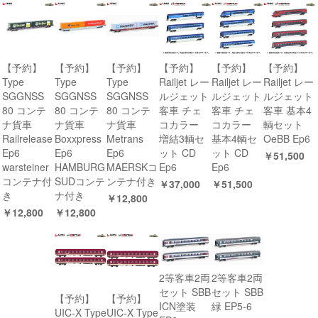
【予約】
【予約】
【予約】
【予約】
【予約】
【予約】
Type
Type
Type
Railjet レー
Railjet レー
Railjet レー
SGGNSS
SGGNSS
SGGNSS
ルジェット
ルジェット
ルジェット
80 コンテ
80 コンテ
80 コンテ
客車 チェ
客車 チェ
客車 基本4
ナ貨車
ナ貨車
ナ貨車
コカラー
コカラー
輌セット
Railrelease
Boxxpress
Metrans
増結3輌セ
基本4輌セ
OeBB Ep6
Ep6
Ep6
Ep6
ット CD
ット CD
￥51,500
warsteiner
HAMBURG
MAERSKコ
Ep6
Ep6
コンテナ付
SUDコンテ
ンテナ付き
￥37,000
￥51,500
き
ナ付き
￥12,800
￥12,800
￥12,800
2等客車2両
2等客車2両
セット SBB
セット SBB
【予約】
【予約】
ICN塗装
緑 EP5-6
UIC-X Type
UIC-X Type