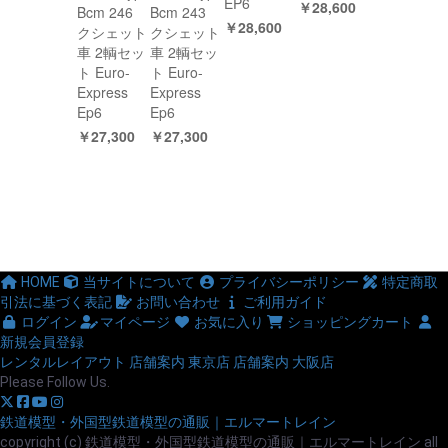
EP6
￥28,600
Bcm 246
Bcm 243
￥28,600
クシェット
クシェット
車 2輌セッ
車 2輌セッ
ト Euro-
ト Euro-
Express
Express
Ep6
Ep6
￥27,300
￥27,300
HOME
当サイトについて
プライバシーポリシー
特定商取
引法に基づく表記
お問い合わせ
ご利用ガイド
ログイン
マイページ
お気に入り
ショッピングカート
新規会員登録
レンタルレイアウト
店舗案内 東京店
店舗案内 大阪店
Please Follow Us.
鉄道模型・外国型鉄道模型の通販｜エルマートレイン
copyright (c) 鉄道模型・外国型鉄道模型の通販｜エルマートレイン all