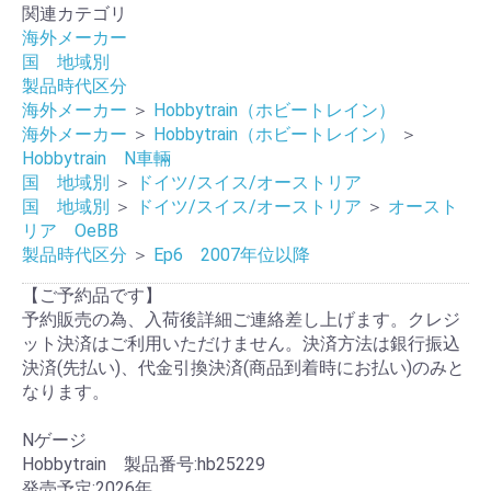
関連カテゴリ
海外メーカー
国 地域別
製品時代区分
海外メーカー
＞
Hobbytrain（ホビートレイン）
海外メーカー
＞
Hobbytrain（ホビートレイン）
＞
Hobbytrain N車輛
国 地域別
＞
ドイツ/スイス/オーストリア
国 地域別
＞
ドイツ/スイス/オーストリア
＞
オースト
リア OeBB
製品時代区分
＞
Ep6 2007年位以降
【ご予約品です】
予約販売の為、入荷後詳細ご連絡差し上げます。クレジ
ット決済はご利用いただけません。決済方法は銀行振込
決済(先払い)、代金引換決済(商品到着時にお払い)のみと
なります。
Nゲージ
Hobbytrain 製品番号:hb25229
発売予定:2026年